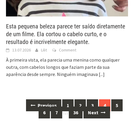
Esta pequena beleza parece ter saído diretamente
de um filme. Ela cortou o cabelo curto, e o
resultado é incrivelmente elegante.
13.07.2026
Lilit
Comment
À primeira vista, ela parecia uma menina como qualquer
outra, com cabelos longos que faziam parte da sua
aparência desde sempre. Ninguém imaginava
[...]
Posts
Previous
1
2
3
4
5
navigation
6
7
…
36
Next