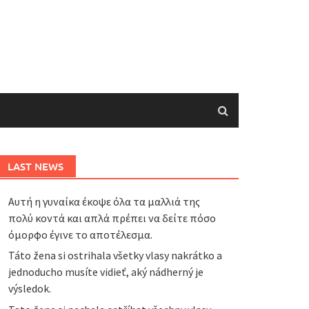
LAST NEWS
Αυτή η γυναίκα έκοψε όλα τα μαλλιά της
πολύ κοντά και απλά πρέπει να δείτε πόσο
όμορφο έγινε το αποτέλεσμα.
Táto žena si ostrihala všetky vlasy nakrátko a
jednoducho musíte vidieť, aký nádherný je
výsledok.