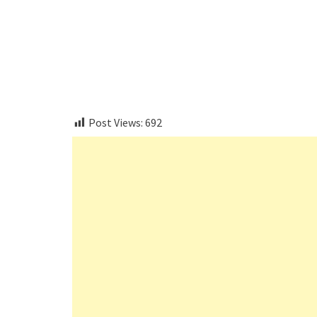
embedcodesgenerator.com
Post Views:
692