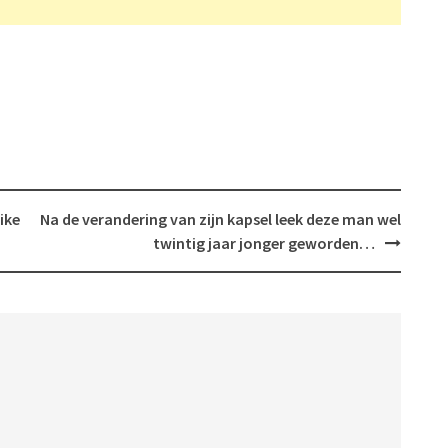
ike
Na de verandering van zijn kapsel leek deze man wel
twintig jaar jonger geworden…