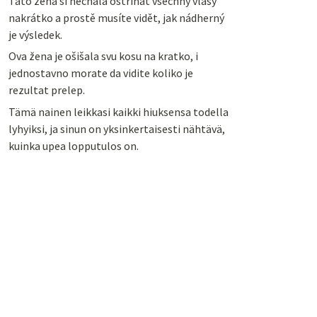
Tato žena si nechala ostříhat všechny vlasy
nakrátko a prostě musíte vidět, jak nádherný
je výsledek.
Ova žena je ošišala svu kosu na kratko, i
jednostavno morate da vidite koliko je
rezultat prelep.
Tämä nainen leikkasi kaikki hiuksensa todella
lyhyiksi, ja sinun on yksinkertaisesti nähtävä,
kuinka upea lopputulos on.