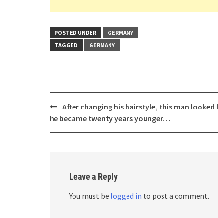
POSTED UNDER
GERMANY
TAGGED
GERMANY
Post
After changing his hairstyle, this man looked l
navigation
he became twenty years younger…
Leave a Reply
You must be
logged in
to post a comment.