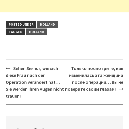
POSTED UNDER
HOLLAND
TAGGED
HOLLAND
Post
Sehen Sie nur, wie sich
Только посмотрите, как
navigation
diese Frau nach der
изменилась эта женщина
Operation verändert hat…
после операции… Вы не
Sie werden Ihren Augen nicht
поверите своим глазам!
trauen!