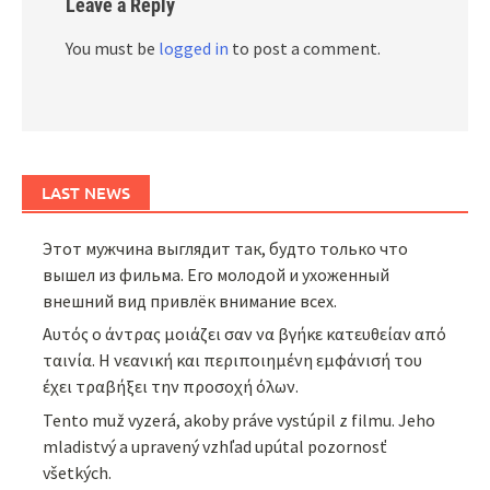
Leave a Reply
You must be
logged in
to post a comment.
LAST NEWS
Этот мужчина выглядит так, будто только что
вышел из фильма. Его молодой и ухоженный
внешний вид привлёк внимание всех.
Αυτός ο άντρας μοιάζει σαν να βγήκε κατευθείαν από
ταινία. Η νεανική και περιποιημένη εμφάνισή του
έχει τραβήξει την προσοχή όλων.
Tento muž vyzerá, akoby práve vystúpil z filmu. Jeho
mladistvý a upravený vzhľad upútal pozornosť
všetkých.