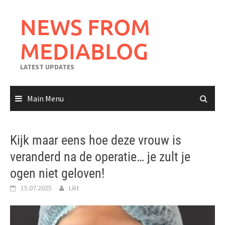
Skip
to
NEWS FROM
content
MEDIABLOG
LATEST UPDATES
Main Menu
Kijk maar eens hoe deze vrouw is
veranderd na de operatie… je zult je
ogen niet geloven!
15.07.2025
Lilit