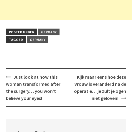
POSTED UNDER
GERMANY
TAGGED
GERMANY
Post
Just look at how this
Kijk maar eens hoe deze
navigation
woman transformed after
vrouw is veranderd na de
the surgery… you won’t
operatie… je zult je ogen
believe your eyes!
niet geloven!