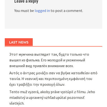
Leave a Reply
You must be
logged in
to post a comment.
LAST NEWS
Этот мужчина выглядит так, будто только что
вышел из фильма. Его молодой и ухоженный
внешний вид привлёк внимание всех.
Αυτός ο άντρας μοιάζει σαν να βγήκε κατευθείαν από
ταινία. Η νεανική και περιποιημένη εμφάνισή του
έχει τραβήξει την προσοχή όλων.
Tento muž vyzerá, akoby práve vystúpil z filmu. Jeho
mladistvý a upravený vzhľad upútal pozornosť
všetkých.