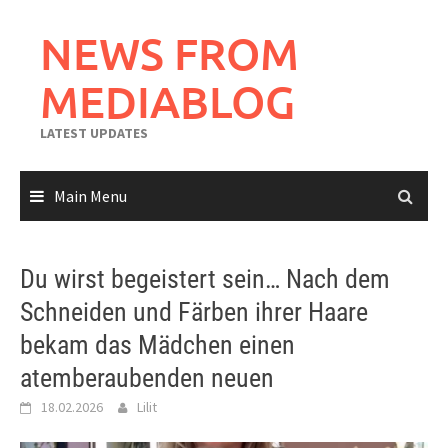
Skip
to
NEWS FROM
content
MEDIABLOG
LATEST UPDATES
Main Menu
Du wirst begeistert sein… Nach dem
Schneiden und Färben ihrer Haare
bekam das Mädchen einen
atemberaubenden neuen
18.02.2026
Lilit