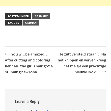
POSTED UNDER
GERMANY
TAGGED
GERMAN
Post
You will be amazed…
Je zult versteld staan… Na
navigation
After cutting and coloring
het knippen en verven kreeg
her hair, the girl’s hair got a
het meisje een prachtige
stunning new look…
nieuwe look…
Leave a Reply