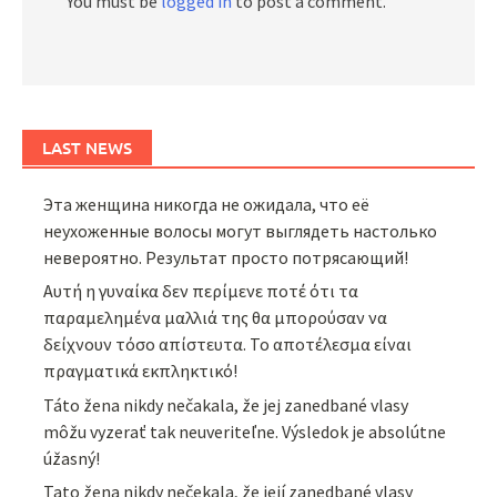
You must be
logged in
to post a comment.
LAST NEWS
Эта женщина никогда не ожидала, что её
неухоженные волосы могут выглядеть настолько
невероятно. Результат просто потрясающий!
Αυτή η γυναίκα δεν περίμενε ποτέ ότι τα
παραμελημένα μαλλιά της θα μπορούσαν να
δείχνουν τόσο απίστευτα. Το αποτέλεσμα είναι
πραγματικά εκπληκτικό!
Táto žena nikdy nečakala, že jej zanedbané vlasy
môžu vyzerať tak neuveriteľne. Výsledok je absolútne
úžasný!
Tato žena nikdy nečekala, že její zanedbané vlasy