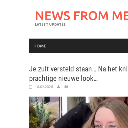
Skip
to
NEWS FROM M
content
LATEST UPDATES
HOME
Je zult versteld staan… Na het kn
prachtige nieuwe look…
18.02.2026
Lilit