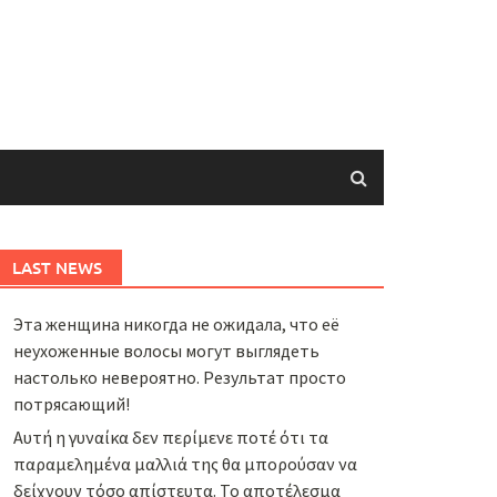
LAST NEWS
Эта женщина никогда не ожидала, что её
неухоженные волосы могут выглядеть
настолько невероятно. Результат просто
потрясающий!
Αυτή η γυναίκα δεν περίμενε ποτέ ότι τα
παραμελημένα μαλλιά της θα μπορούσαν να
δείχνουν τόσο απίστευτα. Το αποτέλεσμα