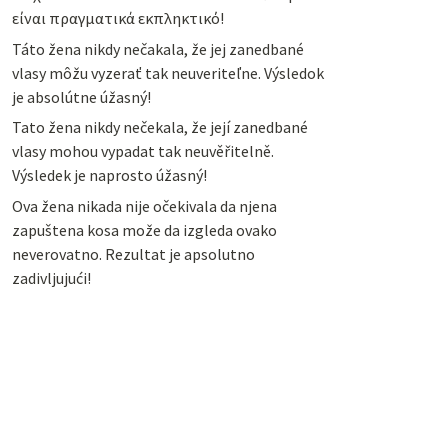
είναι πραγματικά εκπληκτικό!
Táto žena nikdy nečakala, že jej zanedbané
vlasy môžu vyzerať tak neuveriteľne. Výsledok
je absolútne úžasný!
Tato žena nikdy nečekala, že její zanedbané
vlasy mohou vypadat tak neuvěřitelně.
Výsledek je naprosto úžasný!
Ova žena nikada nije očekivala da njena
zapuštena kosa može da izgleda ovako
neverovatno. Rezultat je apsolutno
zadivljujući!