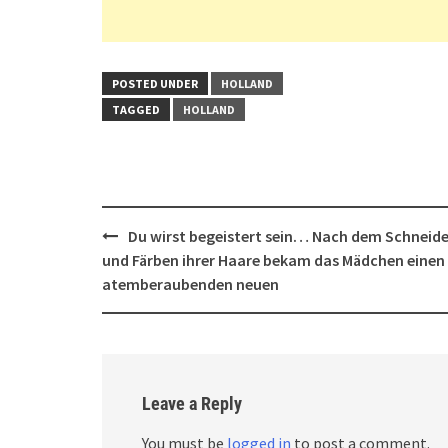
POSTED UNDER
HOLLAND
TAGGED
HOLLAND
Post
Du wirst begeistert sein… Nach dem Schneid
navigation
und Färben ihrer Haare bekam das Mädchen einen
atemberaubenden neuen
Leave a Reply
You must be
logged in
to post a comment.