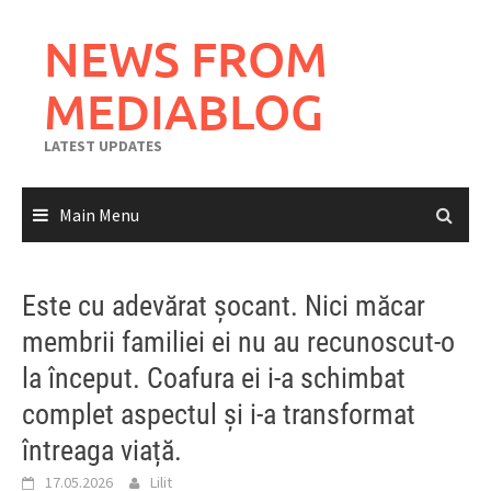
Skip
to
NEWS FROM
content
MEDIABLOG
LATEST UPDATES
Main Menu
Este cu adevărat șocant. Nici măcar
membrii familiei ei nu au recunoscut-o
la început. Coafura ei i-a schimbat
complet aspectul și i-a transformat
întreaga viață.
17.05.2026
Lilit