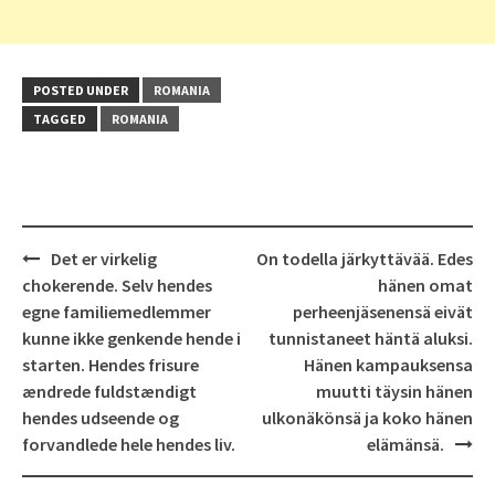
POSTED UNDER
ROMANIA
TAGGED
ROMANIA
Post
Det er virkelig
On todella järkyttävää. Edes
navigation
chokerende. Selv hendes
hänen omat
egne familiemedlemmer
perheenjäsenensä eivät
kunne ikke genkende hende i
tunnistaneet häntä aluksi.
starten. Hendes frisure
Hänen kampauksensa
ændrede fuldstændigt
muutti täysin hänen
hendes udseende og
ulkonäkönsä ja koko hänen
forvandlede hele hendes liv.
elämänsä.