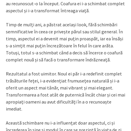
au recunoscut-o la început. Coafura ei i-a schimbat complet
aspectul și i-a transformat întreaga viață.
Timp de mulți ani, a păstrat același look, fără schimbări
semnificative în ceea ce privește părul sau stilul general. În
timp, aspectul ei a devenit mai puțin proaspăt, iar ea însăși
s-a simțit mai puțin încrezătoare în felul în care arăta.
Totuși, totul s-a schimbat când a decis să încerce o coafură
complet nouă și să facă o transformare îndrăzneață.
Rezultatul a fost uimitor. Noul ei păr i-a redefinit complet
trăsăturile feței, i-a evidențiat frumusețea naturală și i-a
oferit un aspect mai tânăr, mai vibrant și mai elegant.
Transformarea a fost atât de puternică încât chiar și cei mai
apropiați oameni au avut dificultăți în a o recunoaște
imediat.
Această schimbare nu i-a influențat doar aspectul, ci și
încrederea în sine și modul în care se prezintă în viața de zi