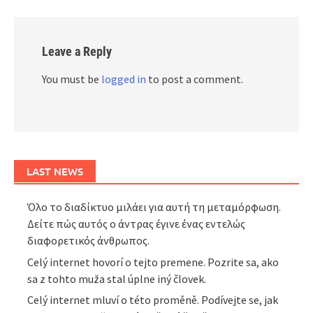
Leave a Reply
You must be
logged in
to post a comment.
LAST NEWS
Όλο το διαδίκτυο μιλάει για αυτή τη μεταμόρφωση.
Δείτε πώς αυτός ο άντρας έγινε ένας εντελώς
διαφορετικός άνθρωπος.
Celý internet hovorí o tejto premene. Pozrite sa, ako
sa z tohto muža stal úplne iný človek.
Celý internet mluví o této proměně. Podívejte se, jak