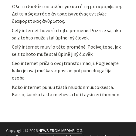
Όλο το διαδίκτυο μιλάει για αυτή τη μεταμόρφωση.
Δείτε πώς αυτός ο άντρας έγινε ένας εντελώς
διαφορετικός άνθρωπος.
Celý internet hovorí o tejto premene. Pozrite sa, ako
sa z tohto muža stal úplne iný človek.
Celý internet mluví o této proměně. Podívejte se, jak
se z tohoto muže stal úplně jiný člověk.
Ceo internet priča o ovoj transformaciji. Pogledajte
kako je ovaj muškarac postao potpuno drugačija
osoba.
Koko internet puhuu tästä muodonmuutoksesta.
Katso, kuinka tästä miehestä tuli täysin eri ihminen.
Copyright © 2026
NEWS FROM MEDIABLOG
.