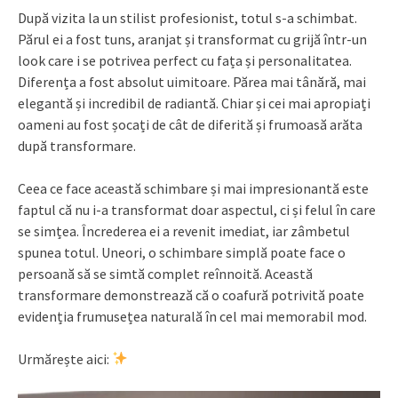
După vizita la un stilist profesionist, totul s-a schimbat.
Părul ei a fost tuns, aranjat și transformat cu grijă într-un
look care i se potrivea perfect cu fața și personalitatea.
Diferența a fost absolut uimitoare. Părea mai tânără, mai
elegantă și incredibil de radiantă. Chiar și cei mai apropiați
oameni au fost șocați de cât de diferită și frumoasă arăta
după transformare.
Ceea ce face această schimbare și mai impresionantă este
faptul că nu i-a transformat doar aspectul, ci și felul în care
se simțea. Încrederea ei a revenit imediat, iar zâmbetul
spunea totul. Uneori, o schimbare simplă poate face o
persoană să se simtă complet reînnoită. Această
transformare demonstrează că o coafură potrivită poate
evidenția frumusețea naturală în cel mai memorabil mod.
Urmărește aici: