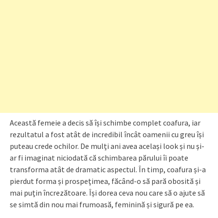
Această femeie a decis să își schimbe complet coafura, iar
rezultatul a fost atât de incredibil încât oamenii cu greu își
puteau crede ochilor. De mulți ani avea același look și nu și-
ar fi imaginat niciodată că schimbarea părului îi poate
transforma atât de dramatic aspectul. În timp, coafura și-a
pierdut forma și prospețimea, făcând-o să pară obosită și
mai puțin încrezătoare. Își dorea ceva nou care să o ajute să
se simtă din nou mai frumoasă, feminină și sigură pe ea.