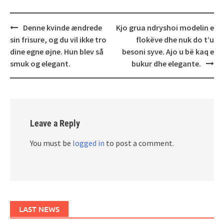
Post
Denne kvinde ændrede
Kjo grua ndryshoi modelin e
navigation
sin frisure, og du vil ikke tro
flokëve dhe nuk do t’u
dine egne øjne. Hun blev så
besoni syve. Ajo u bë kaq e
smuk og elegant.
bukur dhe elegante.
Leave a Reply
You must be
logged in
to post a comment.
LAST NEWS