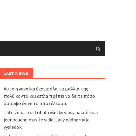
LAST NEWS
Αυτή η γυναίκα έκοψε όλα τα μαλλιά της
πολύ κοντά και απλά πρέπει να δείτε πόσο
όμορφο έγινε το αποτέλεσμα.
Táto žena si ostrihala všetky vlasy nakrátko a
jednoducho musíte vidieť, aký nádherný je
výsledok.