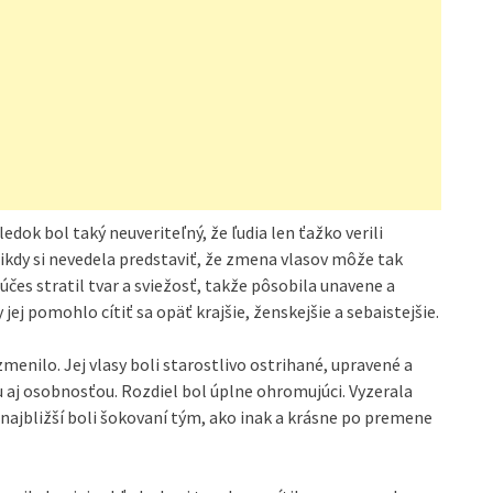
edok bol taký neuveriteľný, že ľudia len ťažko verili
ikdy si nevedela predstaviť, že zmena vlasov môže tak
čes stratil tvar a sviežosť, takže pôsobila unavene a
j pomohlo cítiť sa opäť krajšie, ženskejšie a sebaistejšie.
enilo. Jej vlasy boli starostlivo ostrihané, upravené a
ou aj osobnosťou. Rozdiel bol úplne ohromujúci. Vyzerala
ej najbližší boli šokovaní tým, ako inak a krásne po premene