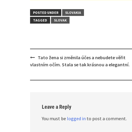
POSTED UNDER
SLOVAKIA
TAGGED
SLOVAK
Post
Tato žena si změnila účes a nebudete věřit
navigation
vlastním očím. Stala se tak krásnou a elegantní.
Leave a Reply
You must be
logged in
to post a comment.