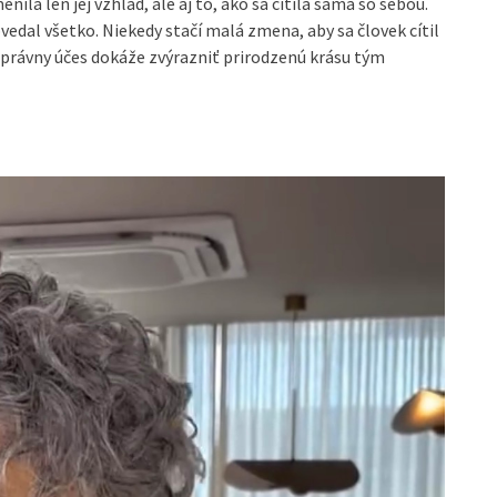
nila len jej vzhľad, ale aj to, ako sa cítila sama so sebou.
vedal všetko. Niekedy stačí malá zmena, aby sa človek cítil
správny účes dokáže zvýrazniť prirodzenú krásu tým