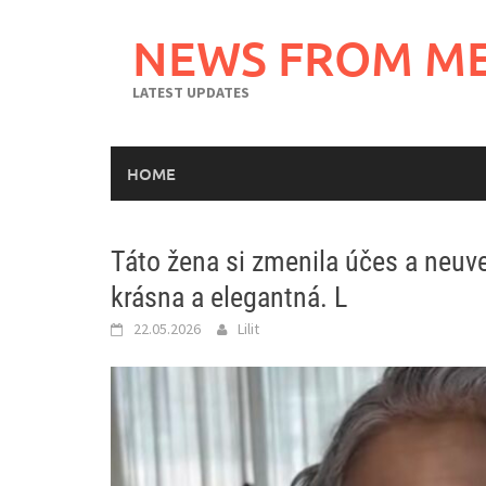
Skip
to
NEWS FROM M
content
LATEST UPDATES
HOME
Táto žena si zmenila účes a neuve
krásna a elegantná. L
22.05.2026
Lilit