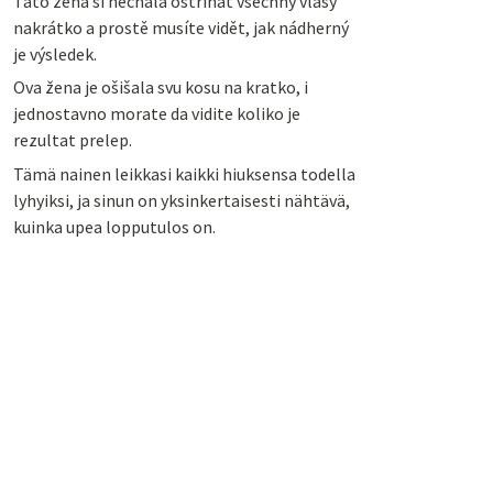
Tato žena si nechala ostříhat všechny vlasy
nakrátko a prostě musíte vidět, jak nádherný
je výsledek.
Ova žena je ošišala svu kosu na kratko, i
jednostavno morate da vidite koliko je
rezultat prelep.
Tämä nainen leikkasi kaikki hiuksensa todella
lyhyiksi, ja sinun on yksinkertaisesti nähtävä,
kuinka upea lopputulos on.