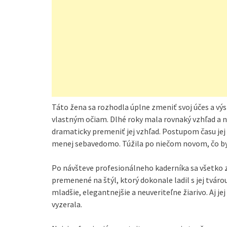
Táto žena sa rozhodla úplne zmeniť svoj účes a výsl
vlastným očiam. Dlhé roky mala rovnaký vzhľad a n
dramaticky premeniť jej vzhľad. Postupom času jej ú
menej sebavedomo. Túžila po niečom novom, čo by je
Po návšteve profesionálneho kaderníka sa všetko zm
premenené na štýl, ktorý dokonale ladil s jej tvár
mladšie, elegantnejšie a neuveriteľne žiarivo. Aj j
vyzerala.