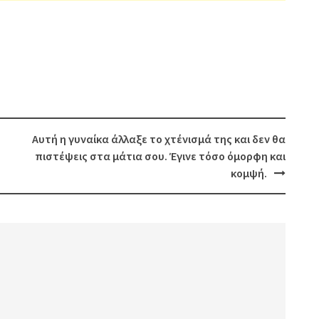
Αυτή η γυναίκα άλλαξε το χτένισμά της και δεν θα
πιστέψεις στα μάτια σου. Έγινε τόσο όμορφη και
κομψή.