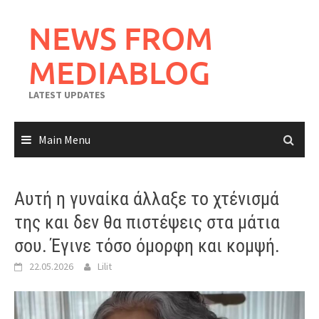
Skip
to
NEWS FROM
content
MEDIABLOG
LATEST UPDATES
Main Menu
Αυτή η γυναίκα άλλαξε το χτένισμά
της και δεν θα πιστέψεις στα μάτια
σου. Έγινε τόσο όμορφη και κομψή.
22.05.2026
Lilit