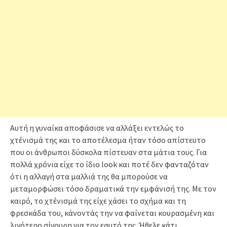
Αυτή η γυναίκα αποφάσισε να αλλάξει εντελώς το
χτένισμά της και το αποτέλεσμα ήταν τόσο απίστευτο
που οι άνθρωποι δύσκολα πίστευαν στα μάτια τους. Για
πολλά χρόνια είχε το ίδιο look και ποτέ δεν φανταζόταν
ότι η αλλαγή στα μαλλιά της θα μπορούσε να
μεταμορφώσει τόσο δραματικά την εμφάνισή της. Με τον
καιρό, το χτένισμά της είχε χάσει το σχήμα και τη
φρεσκάδα του, κάνοντάς την να φαίνεται κουρασμένη και
λιγότερο σίγουρη για τον εαυτό της. Ήθελε κάτι