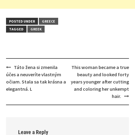
POSTED UNDER
GREECE
TAGGED
GREEK
Post
Táto žena si zmenila
This woman became a true
navigation
účes a neuveríte vlastným
beauty and looked forty
očiam. Stala sa tak krásna a
years younger after cutting
elegantná. L
and coloring her unkempt
hair.
Leave a Reply