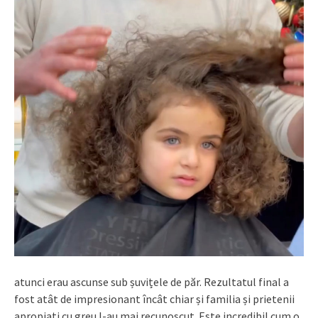
atunci erau ascunse sub șuvițele de păr. Rezultatul final a
fost atât de impresionant încât chiar și familia și prietenii
apropiați cu greu l-au mai recunoscut. Este incredibil cum o