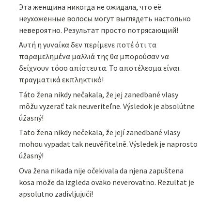
Эта женщина никогда не ожидала, что её
неухоженные волосы могут выглядеть настолько
невероятно. Результат просто потрясающий!
Αυτή η γυναίκα δεν περίμενε ποτέ ότι τα
παραμελημένα μαλλιά της θα μπορούσαν να
δείχνουν τόσο απίστευτα. Το αποτέλεσμα είναι
πραγματικά εκπληκτικό!
Táto žena nikdy nečakala, že jej zanedbané vlasy
môžu vyzerať tak neuveriteľne. Výsledok je absolútne
úžasný!
Tato žena nikdy nečekala, že její zanedbané vlasy
mohou vypadat tak neuvěřitelně. Výsledek je naprosto
úžasný!
Ova žena nikada nije očekivala da njena zapuštena
kosa može da izgleda ovako neverovatno. Rezultat je
apsolutno zadivljujući!