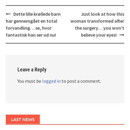
Post
Dette lille krøllede barn
Just look at how this
navigation
har gennemgået en total
woman transformed after
forvandling… se, hvor
the surgery… you won’t
fantastisk han ser ud nu!
believe your eyes!
Leave a Reply
You must be
logged in
to post a comment.
LAST NEWS