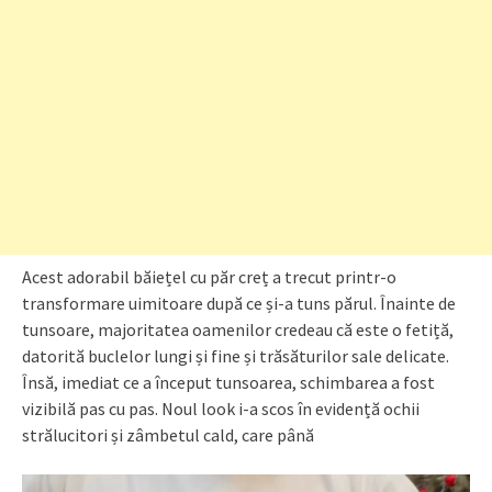
Acest adorabil băiețel cu păr creț a trecut printr-o
transformare uimitoare după ce și-a tuns părul. Înainte de
tunsoare, majoritatea oamenilor credeau că este o fetiță,
datorită buclelor lungi și fine și trăsăturilor sale delicate.
Însă, imediat ce a început tunsoarea, schimbarea a fost
vizibilă pas cu pas. Noul look i-a scos în evidență ochii
strălucitori și zâmbetul cald, care până