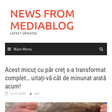
Skip
to
NEWS FROM
content
MEDIABLOG
LATEST UPDATES
Main Menu
Acest micuț cu păr creț s-a transformat
complet… uitați-vă cât de minunat arată
acum!
15.07.2025
Lilit